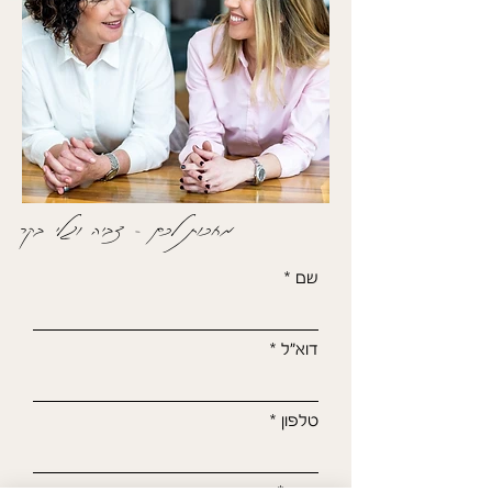
מחכות לכם - צביה וגלי בקר
שם
דוא"ל
טלפון